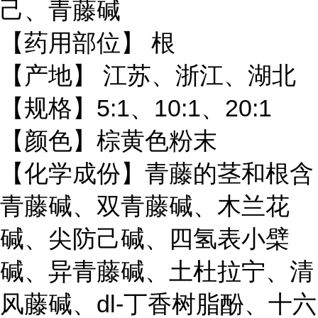
青藤碱
己、
【药用部位】 根
【产地】 江苏、浙江、湖北
5:1
10:1
20:1
【规格】
、
、
【颜色】棕黄色粉末
【化学成份】青藤的茎和根含
青藤碱
木兰花
、双青藤碱、
碱
防己
、尖
碱、四氢表小檗
清
碱、异青藤碱、土杜拉宁、
风藤碱
dl-
丁香
、
树脂酚、十六