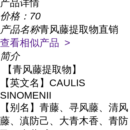
产品详情
价格：
70
产品名称
青风藤提取物直销
查看相似产品 >
简介
【青风藤提取物】
CAULIS
【英文名】
SINOMENII
青藤
清风
【别名】
、寻风藤、
藤
防己
青木香
、滇
、大
、青防