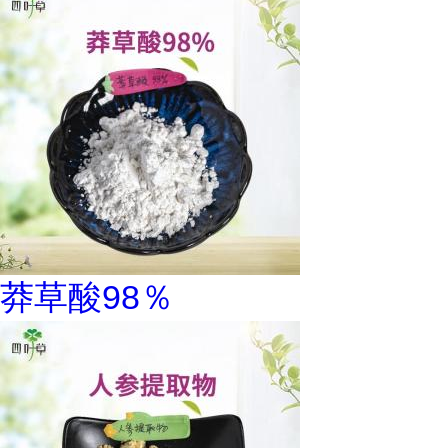
莽草酸98％