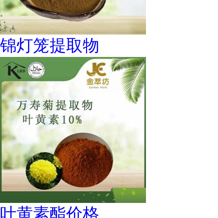
锦灯笼提取物
叶黄素酯价格