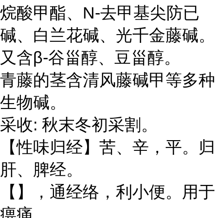
N-
甲基
烷酸甲酯、
去
尖防已
碱、白兰花碱、光千金藤碱。
β-
又含
谷甾醇、豆甾醇。
青藤的茎含清风藤碱甲等多种
生物碱
。
:
采收
秋末冬初采割。
【性味归经】苦、辛，平。归
肝、脾经。
经络
【】，通
，利小便。用于
痹痛，，。