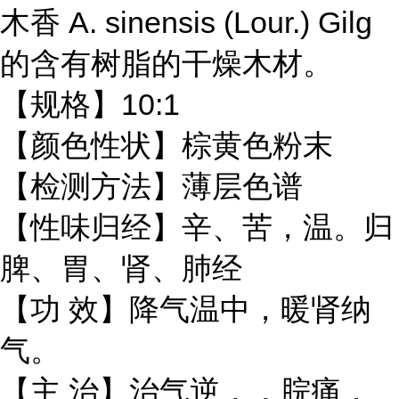
木香
A. sinensis (Lour.) Gilg
木材
的含有树脂的干燥
。
10:1
【规格】
【颜色性状】棕黄色粉末
【检测方法】薄层色谱
【性味归经】辛、苦，温。归
脾、胃、肾、肺经
【功 效】降气温中，暖肾纳
气。
气逆
【主 治】治
，，脘痛，