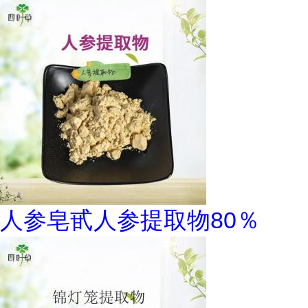
人参皂甙人参提取物80％