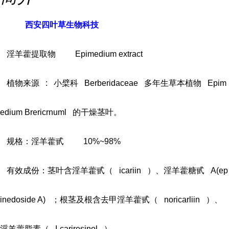
西安四叶草生物科技
淫羊藿提取物
Epimedium extract
植物来源
:
小檗科
Berberidaceae
多年生草本植物
Epim
edium Brericrnuml
的干燥茎叶。
规格：淫羊藿甙
10%~98%
有效成份：茎叶含淫羊藿甙（
icariin
）、淫羊藿糖甙
A(ep
inedoside A)
；根茎及根含去甲淫羊藿甙（
noricarliin
）、
淫羊藿脂素（
I-cariresinol
）。