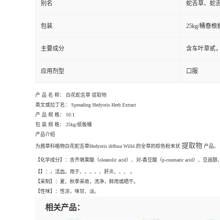
别名
蛇舌草、蛇
包装
25kg/桶憃
主要成分
含车叶草甙
应用剂型
口服
产 品 名 称： 白花蛇舌草
提取物
英文或拉丁名： Spreading Hedyotis Herb Extract
产 品 规 格： 10:1
包 装 规 格： 25kg/纸板桶
产品介绍
提取物
为茜草科植物白花蛇舌草Hedyotis diffusa Willd.的全草的棕色粉末状
产品。
【化学成分】：含齐墩果酸（oleanolic acid）、对-香豆酸（p-coumaric acid）、豆甾醇
【】：，活血。用于、、、、、肝炎、、、
。
【采制】：夏、秋季采收，洗净，鲜用或晒干。
【性味】：性凉，味甘、淡。
相关产品：