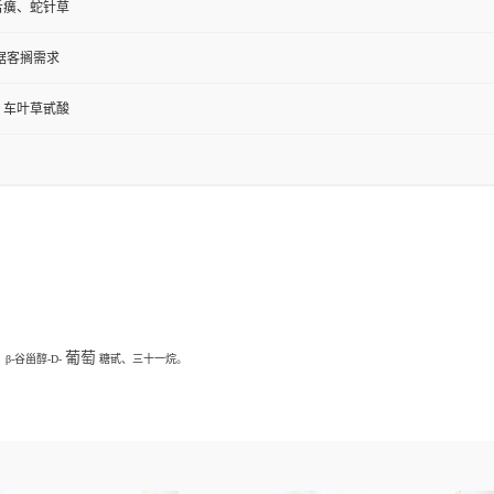
舌癀、蛇针草
根据客搁需求
，车叶草甙酸
葡萄
、β-谷甾醇-D-
糖甙、三十一烷。