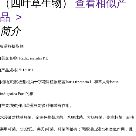
（四叶草生物）
查看相似产
品 >
简介
板蓝根提取物
[英文名称] Radix isatidis P.E
[产品规格] 5:1/10:1
[植物来源]板蓝根为十字花科植物菘蓝Isatis tinctoria L. 和草大青Isatis
indigotica Fort.的根
[主要功效]作用菘蓝根对多种细菌有作用。
水浸液对枯草杆菌、金黄色葡萄球菌、八联球菌、大肠杆菌、伤寒杆菌、副伤
寒甲杆菌、(志贺氏、弗氏)杆菌、杆菌等都有；丙酮浸出液也有类似作用，且