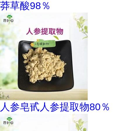
莽草酸98％
人参皂甙人参提取物80％