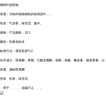
侧柏叶提取物
来源：为柏科植物侧柏的枝梢及叶，。
性状：气清香，味苦涩、微辛。
规格：产品规格：10:1
颜色：棕黄色粉末
检测方法：薄层色谱TLC
化学成分：茴香酮、樟脑、乙酸龙脑酯、萜醇；桧酸、槲皮素、杨黄黄素、山
柰素、扁柏双黄酮
性味 性寒，味苦涩。
：用于、、、、崩漏不止、、。