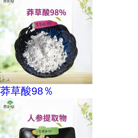
莽草酸98％