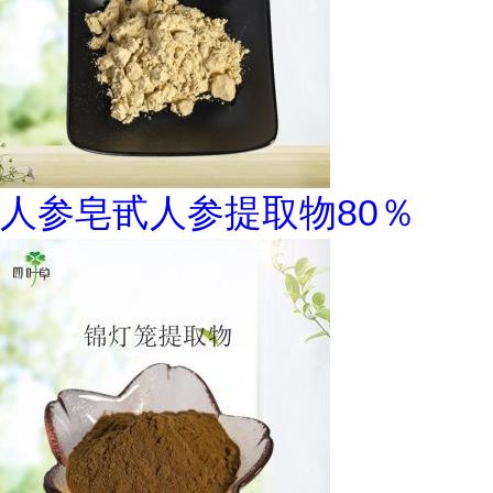
人参皂甙人参提取物80％