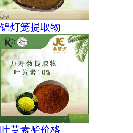
锦灯笼提取物
叶黄素酯价格