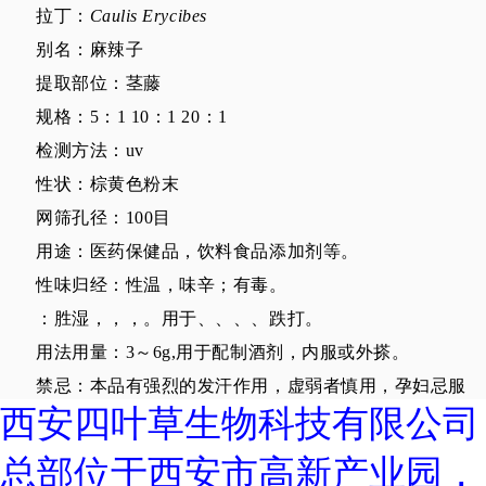
拉丁：
Caulis Erycibes
别名：麻辣子
提取部位：茎藤
规格：5：1 10：1 20：1
检测方法：uv
性状：棕黄色粉末
网筛孔径：100目
用途：医药保健品，饮料食品添加剂等。
性味归经：性温，味辛；有毒。
：胜湿，，，。用于、、、、跌打。
用法用量：3～6g,用于配制酒剂，内服或外搽。
禁忌：本品有强烈的发汗作用，虚弱者慎用，孕妇忌服
西安四叶草生物科技有限公司
总部位于西安市高新产业园，