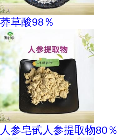
莽草酸98％
人参皂甙人参提取物80％