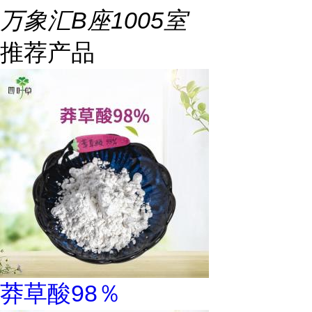
万象汇B座1005室
推荐产品
莽草酸98％