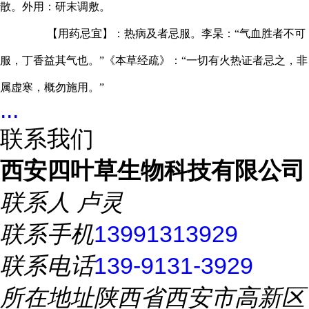
散。外用：研末调敷。
【用药忌宜】：热病及者忌服。李杲：“气血胜者不可
服，丁香益其气也。”《本草经疏》：“一切有火热证者忌之，非
属虚寒，概勿施用。”
...
联系我们
西安四叶草生物科技有限公司
联系人
卢灵
联系手机
13991313929
联系电话
139-9131-3929
所在地址
陕西省西安市高新区