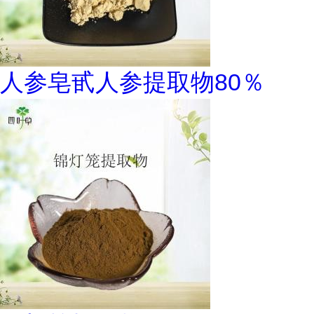
人参皂甙人参提取物80％