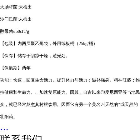
大肠杆菌:未检出
沙门氏菌:未检出
酵母菌≤
50cfu/g
【包装】内两层聚乙烯袋，外用纸板桶（
25kg/
桶）
【保存】储存于阴凉干燥，避光处。
【保质期】两年
功能：快速，回复生命活力、提升体力与活力；滋补强身、精神旺盛；维
持健康和生命力、、加速复原能力。因其，自古以来印度尼西亚等当地民
众，就已经常熬煮其树根饮用。因而它有另一个美名叫天然的*或天然的
壮阳药。
...
联系我们