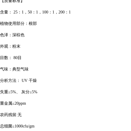
【质量标准】
含量：
25
：
1
，
50
：
1
，
100
：
1
，
200
：
1
植物使用部分：根部
色泽：深棕色
外观：粉末
目数：
80
目
气味：典型气味
分析方法：
UV
干燥
失重≤
5%、
灰分≤
5%
重金属≤
20ppm
农药残留:无
总细菌≤
1000cfu/gm