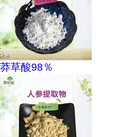
莽草酸98％