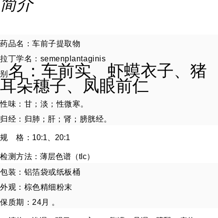
简介
药品名
：车前子提取物
拉丁学名
：semenplantaginis
名：车前实、虾蟆衣子、猪
别
耳朵穗子、凤眼前仁
性味
：甘；淡；性微寒。
归经
：归
肺
；
肝
；肾；膀胱经。
规 格
：
10:1
、20:1
检测方法
：薄层色谱（tlc）
包装
：铝箔袋或纸板桶
外观
：棕色精细粉末
保质期
：24月 。