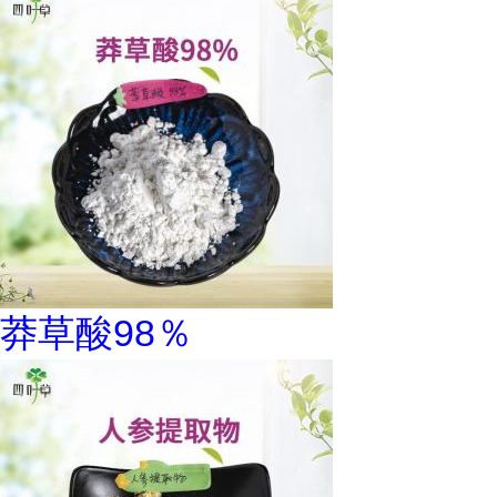
莽草酸98％