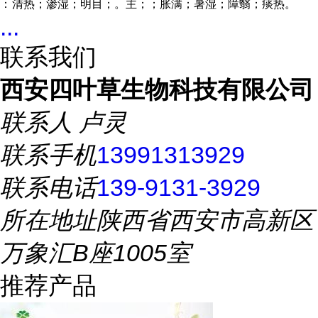
：
清热；渗湿；明目；。主；；
胀满；暑湿
；障翳；痰热
。
...
联系我们
西安四叶草生物科技有限公司
联系人
卢灵
联系手机
13991313929
联系电话
139-9131-3929
所在地址
陕西省西安市高新区
万象汇B座1005室
推荐产品