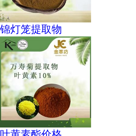
锦灯笼提取物
叶黄素酯价格