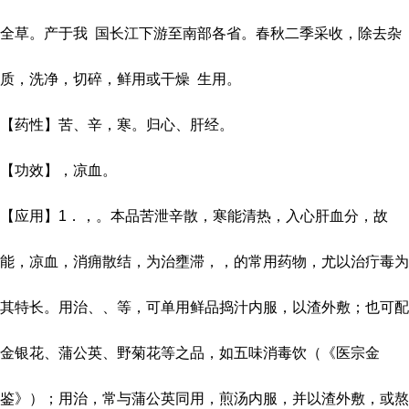
全草。产于我
国长江下游至南部各省。春秋二季采收，除去杂
质，洗净，切碎，鲜用或干燥
生用。
【药性】苦、辛，寒。归心、肝经。
【功效】，凉血。
【应用】
1
．，。本品苦泄辛散，寒能清热，入心肝血分，故
能，凉血，消痈散结，为治壅滞，，的常用药物，尤以治疔毒为
其特长。用治、、等，可单用鲜品捣汁内服，以渣外敷；也可配
金银花、蒲公英、野菊花等之品，如五味消毒饮（《
医宗金
鉴
》）；用治，常与蒲公英同用，煎汤内服，并以渣外敷，或熬