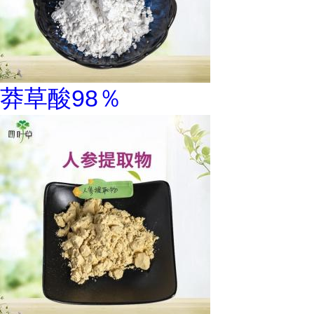
莽草酸98％