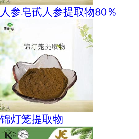
人参皂甙人参提取物80％
锦灯笼提取物