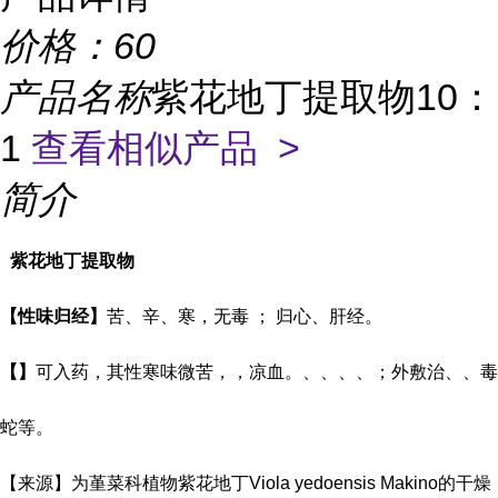
价格：
60
产品名称
紫花地丁提取物10：
1
查看相似产品 >
简介
紫花地丁提取物
【性味归经】
苦
、
辛
、
寒
，无毒 ； 归心、肝经。
【】
可入药，其性寒味微苦，，凉血。
、
、
、
、
；外敷治、、毒
蛇
等。
【来源】为堇菜科植物紫花地丁
Viola yedoensis Makino
的干燥