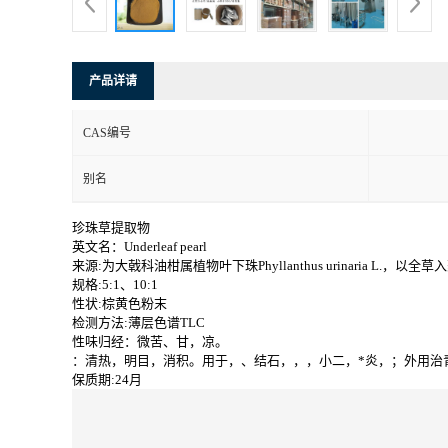
产品详请
CAS编号
别名
珍珠草提取物
英文名：Underleaf pearl
来源:为大戟科油柑属植物叶下珠Phyllanthus urinaria L.，以全草
规格:5:1、10:1
性状:棕黄色粉末
检测方法:薄层色谱TLC
性味归经：微苦、甘，凉。
：清热，明目，消积。用于，、结石，，，小二，*炎，；外用治
保质期:24月