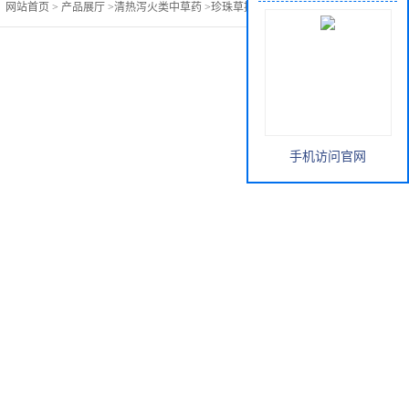
：
网站首页
>
产品展厅
>
清热泻火类中草药
>
珍珠草提取物优惠价格
手机访问官网