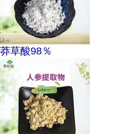
莽草酸98％