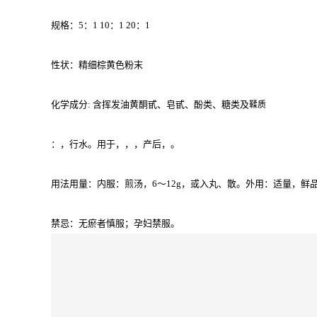
规格：5：1 10：1 20：1
性状：精细棕黄色粉末
化学成分: 含挥发油黄酮甙、
皂甙
、
酚类
、
糖类
及
鞣质
：，行水。用于，，，产后，。
用法用量：内服：煎汤，6～12g，或入丸、散。外用：适量，鲜
禁忌：无瘀者慎服；孕妇禁服。