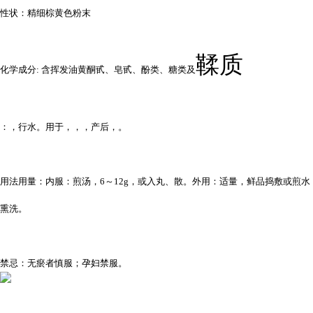
性状：精细棕黄色粉末
鞣质
化学成分: 含挥发油黄酮甙、
皂甙
、
酚类
、
糖类
及
：，行水。用于，，，产后，。
用法用量：内服：煎汤，6～12g，或入丸、散。外用：适量，鲜品捣敷或煎水
熏洗。
禁忌：无瘀者慎服；孕妇禁服。
...