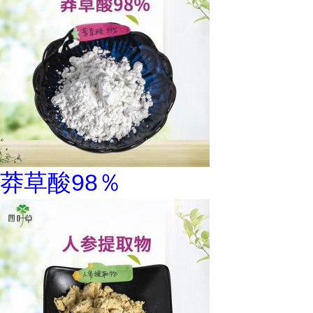
莽草酸98％