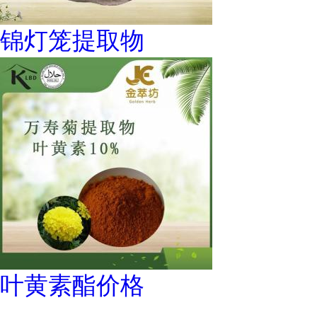
锦灯笼提取物
叶黄素酯价格