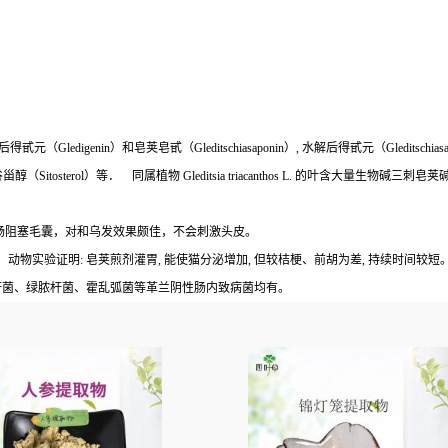
edigenin）和皂荚皂甙（Gleditschiasaponin）, 水解后得甙元（Gleditschias
、谷甾醇（Sitosterol）等． 同属植物 Gleditsia triacanthos L. 的叶含大量生物碱三刺皂荚碱
通畅阻塞毛囊，对和乌发效果颇佳，不会刺激头皮。
．动物实验证明: 皂荚煎剂灌胃, 能使猫分泌增加, 但较桔梗、前胡为差, 持续时间较短
寒杆菌、绿脓杆菌、霍乱弧菌等革兰阴性肠内致病菌均有。