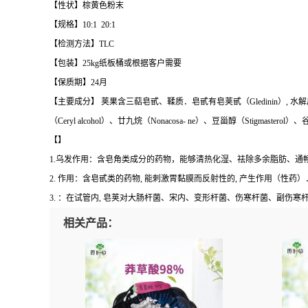
【性状】棕黄色粉末
【规格】10:1 20:1
【检测方法】TLC
【包装】25kg纸板桶或根据客户需要
【保质期】24月
【主要成分】 荚果含三萜皂甙、鞣质．皂甙有皂荚甙（Gledinin）, 水解后得甙元（Gl
（Ceryl alcohol）、廿九烷（Nonacosa- ne）、豆甾醇（Stigmasterol）
【】
1.乌发作用：含皂角类成分的药物，能够清热化湿、祛除多余脂肪、
2. 作用：含皂甙类的药物, 能刺激胃黏膜而反射性的, 产生作用（性药）
3. ：在试管内, 皂荚对大肠杆菌、宋内、变形杆菌、伤寒杆菌、副伤
相关产品：