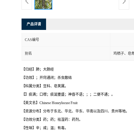
产品详请
CAS编号
别名
鸡栖子、皂
【归经】肺；大肠经
【功效】；开窍通闭；杀虫散结
【科属分类】豆科、皂荚属。
【】痰满；口噤；痰涎壅盛；神昏不语；；；二便不通；。
【英文名】Chinese Honeylocust Fruit
【资源分布】分布于东北、华北、华东、华南以及四川、贵州等地。
【功效分类】药；药；祛湿药：药剂。
【性味】辛；咸；温；有毒。