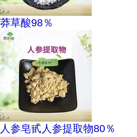
莽草酸98％
人参皂甙人参提取物80％