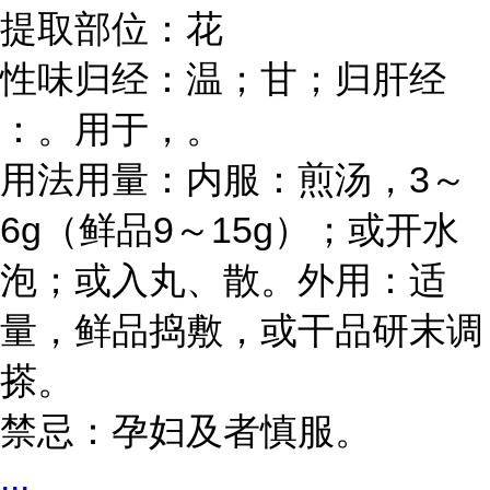
提取部位：花
性味归经：温；甘；归肝经
：。用于，。
3
用法用量：内服：煎汤，
～
6g
9
15g
（鲜品
～
）；或开水
泡；或入丸、散。外用：适
量，鲜品捣敷，或干品研末调
搽。
禁忌：孕妇及者慎服。
...