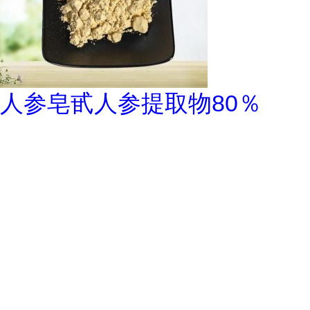
人参皂甙人参提取物80％