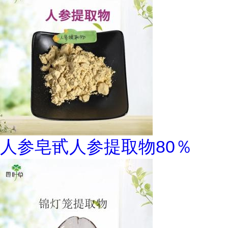
人参皂甙人参提取物80％