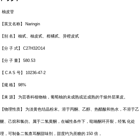
柚皮苷
【英文名称】
Naringin
【别 名】 柚甙、柚皮甙、柑橘甙、异橙皮甙
【分 子 式】
C27H32O14
【分 子 量】
580.53
【
C A S
号】
10236-47-2
【规 格】
98%
【来 源】 为芸香科植物柚，葡萄柚的未成熟或近成熟的干燥外层果皮。
【物理性质】 为淡黄色结晶粉末。溶于丙酮、乙醇、热醋酸和热水，不溶于乙
醚、己烷和氯仿。属于二氢黄酮，在碱性条件下，吡喃酮环开裂，经氢 化处
理，可制备二氢查耳酮甜味剂，甜度约为蔗糖的
150
倍，