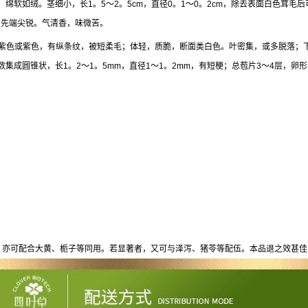
绵软如绒。茎细小，长1。5～2。5cm，直径0。1～0。2cm，除去表面白色茸
，先端尖锐。气清香，味微苦。
表面淡紫色或紫色，有纵条纹，被短柔毛；体轻，质脆，断面类白色。叶密集，或多脱落
成圆锥状，长1。2～1。5mm，直径1～1。2mm，有短梗；总苞片3～4层，卵形，
；亦可配合大黄、栀子等同用。若显著者，又可与泽泻、猪苓等配伍。本品退之效甚