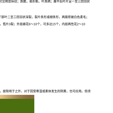
毛后可见明显纵纹；质脆，易折断。叶具柄；展平后叶片呈一至三回羽状
；下部叶二至三回羽状深裂，裂片条形或细条形，两面密被白色柔毛；
苞片3裂；外层雌花6～10个，可多达15个，内层两性花2～10
佳，故除用于之外，对于因受寒湿或素体发生的阴黄，也可应用。但须