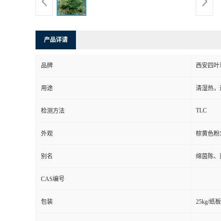
产品详请
品牌
西安四叶
用途
清湿热，
TLC
检测方法
外观
棕黄色粉
别名
绵茵陈、
CAS编号
包装
25kg/纸