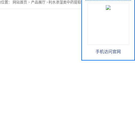
的位置：
网站首页
>
产品展厅
>
利水渗湿类中药提取物
>
茵陈提取物
手机访问官网