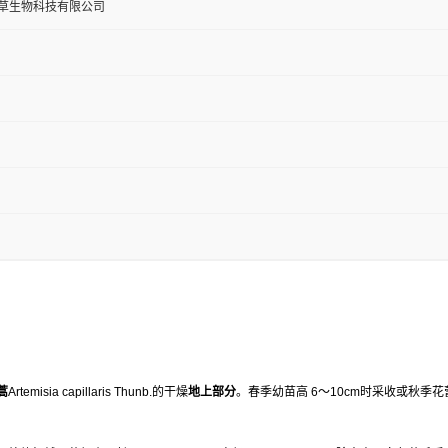
草生物科技有限公司
蒿
Artemisia capillaris Thunb.的干燥
地上部分
。春季幼苗高 6～10cm时采收或秋季