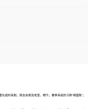
花蕾长成时采割，除去杂质及老茎，晒干。春季采收的习称“绵茵陈”，