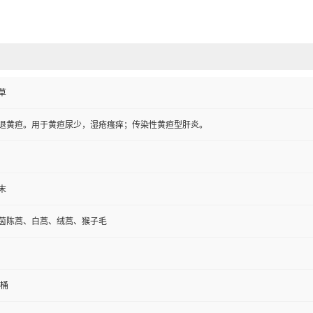
草
退黄疸。用于黄疸尿少，湿疮瘙痒；传染性黄疸型肝炎。
末
茵陈蒿、白蒿、绒蒿、猴子毛
板桶