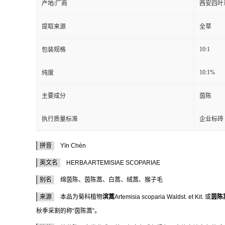
产地/厂商
西安四叶
提取来源
全草
10:1
包装规格
10:1%
纯度
主要成分
茵陈
执行质量标准
企业标砖
拼音
Yīn Chén
英文名
HERBA ARTEMISIAE SCOPARIAE
别名
绵茵陈、茵陈蒿、白蒿、绒蒿、猴子毛
来源
本品为菊科植物
滨蒿
Artemisia scoparia Waldst. et Kit. 或
茵陈
秋季采割的称“茵陈蒿”。