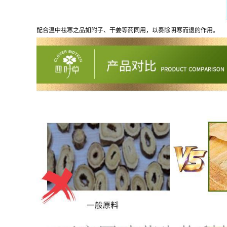
配合温中祛寒之品如附子、干姜等药同用，以奏除阴寒而退的作用。