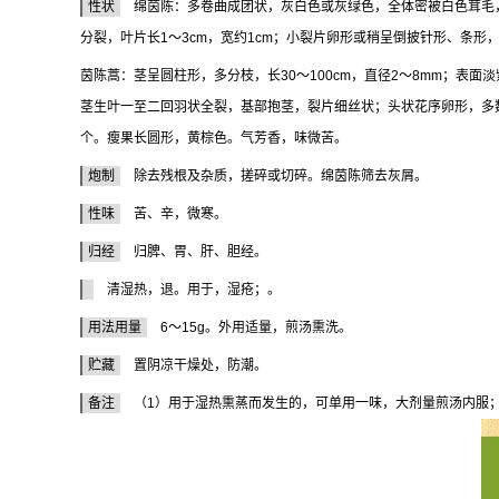
性状
绵茵陈：多卷曲成团状，灰白色或灰绿色，全体密被白色茸毛，
分裂，叶片长1～3cm，宽约1cm；小裂片卵形或稍呈倒披针形、条形
茵陈蒿：茎呈圆柱形，多分枝，长30～100cm，直径2～8mm；
茎生叶一至二回羽状全裂，基部抱茎，裂片细丝状；头状花序卵形，多数集
个。瘦果长圆形，黄棕色。气芳香，味微苦。
炮制
除去残根及杂质，搓碎或切碎。绵茵陈筛去灰屑。
性味
苦、辛，微寒。
归经
归脾、胃、肝、胆经。
清湿热，退。用于，湿疮；。
用法用量
6～15g。外用适量，煎汤熏洗。
贮藏
置阴凉干燥处，防潮。
备注
（1）用于湿热熏蒸而发生的，可单用一味，大剂量煎汤内服