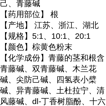
青藤碱
己、
【药用部位】 根
【产地】 江苏、浙江、湖北
5:1
10:1
20:1
【规格】
、
、
【颜色】棕黄色粉末
【化学成份】青藤的茎和根含
青藤碱
木兰花
、双青藤碱、
碱
防己
、尖
碱、四氢表小檗
清
碱、异青藤碱、土杜拉宁、
风藤碱
dl-
丁香
、
树脂酚、十六