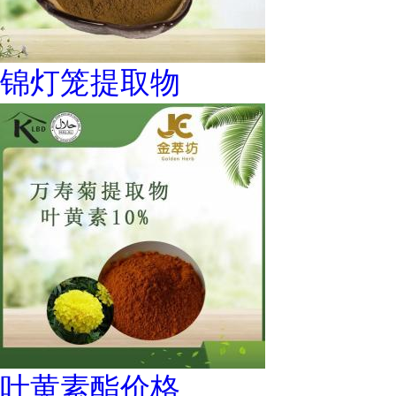
锦灯笼提取物
叶黄素酯价格