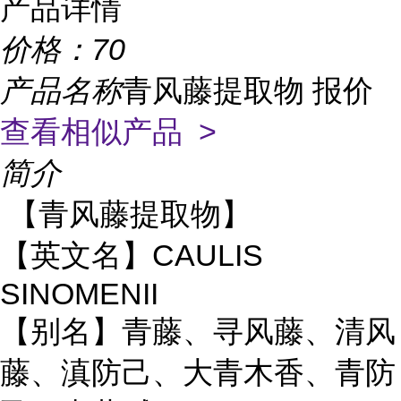
产品详情
价格：
70
产品名称
青风藤提取物 报价
查看相似产品 >
简介
【青风藤提取物】
CAULIS
【英文名】
SINOMENII
青藤
清风
【别名】
、寻风藤、
藤
防己
青木香
、滇
、大
、青防