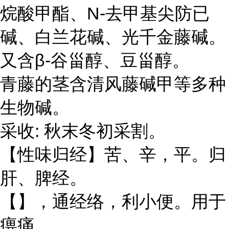
N-
甲基
烷酸甲酯、
去
尖防已
碱、白兰花碱、光千金藤碱。
β-
又含
谷甾醇、豆甾醇。
青藤的茎含清风藤碱甲等多种
生物碱
。
:
采收
秋末冬初采割。
【性味归经】苦、辛，平。归
肝、脾经。
经络
【】，通
，利小便。用于
痹痛，，。