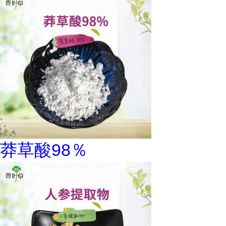
莽草酸98％