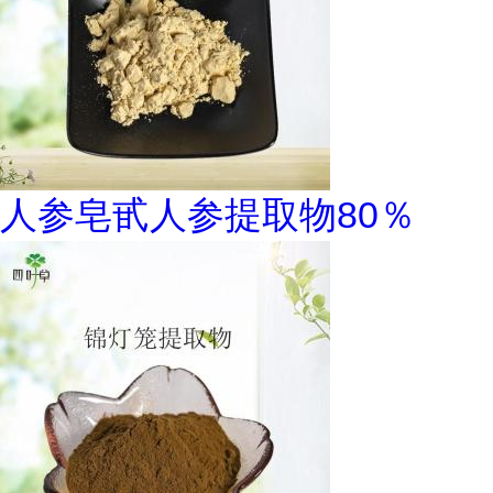
人参皂甙人参提取物80％