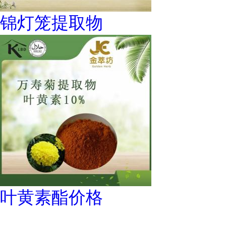
锦灯笼提取物
叶黄素酯价格