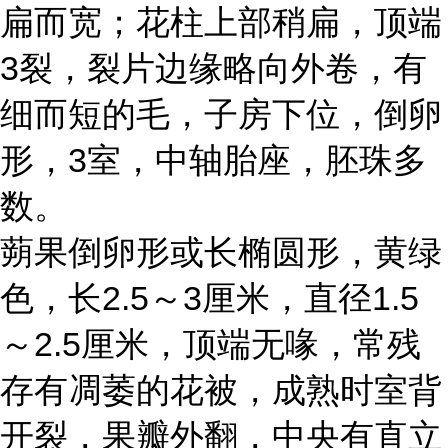
扁而宽；花柱上部稍扁，顶端
3裂，裂片边缘略向外卷，有
细而短的毛，子房下位，倒卵
形，3室，中轴胎座，胚珠多
数。
蒴果倒卵形或长椭圆形，黄绿
色，长2.5～3厘米，直径1.5
～2.5厘米，顶端无喙，常残
存有凋萎的花被，成熟时室背
开裂，果瓣外翻，中央有直立