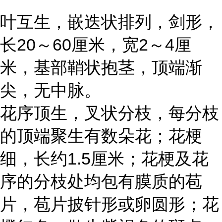
叶互生，嵌迭状排列，剑形，
长20～60厘米，宽2～4厘
米，基部鞘状抱茎，顶端渐
尖，无中脉。
花序顶生，叉状分枝，每分枝
的顶端聚生有数朵花；花梗
细，长约1.5厘米；花梗及花
序的分枝处均包有膜质的苞
片，苞片披针形或卵圆形；花