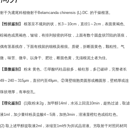
射干为鸢尾科植物射干Belamcanda chinensis (L).DC. 的干燥根茎。
【性状鉴别】
根茎呈不规则的状，长3～10cm，直径1～2cm，表面黄褐色、
棕褐色或黑褐色，皱缩，有排列较密的环纹，上面有数个圆盘状凹陷的茎痕，
偶有茎基残存，下面有残留的细根及根痕。质硬，折断面黄色，颗粒性。气
微，味苦、微辛。以身干、肥壮，断面色黄，无须根泥土者为佳。
【显微鉴别】
粉末 黄色。①草酸钙柱晶较多，棱柱形，多已破碎，完整者长
49～240～315μm，直径约至49μm。②薄壁细胞类圆形或椭圆形，壁稍厚或连
珠状增厚，有单纹孔。
【理化鉴别】
(1)取粉末2g，加甲醇14ml，水浴上回流10min，趁热过滤，取滤
液1ml，加少量锌粉及盐酸4～5滴，加热3min，溶液显橙红色或棕红色。
(2) 取上述甲醇提取液2ml，浓缩至1ml作为供试品溶液。另取射干对照药材同