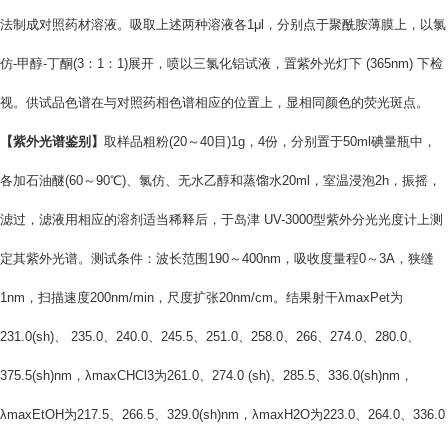
法制成对照药材溶液。吸取上述两种溶液各1μl，分别点于聚酰胺薄膜上，以氯
仿-甲醇-丁酮(3：1：1)展开，喷以三氯化铝试液，置紫外光灯下 (365nm) 下检
视。供试品色谱在与对照药相色谱相应的位置上，显相同颜色的荧光斑点。
【紫外光谱鉴别】
取样品粗粉(20～40目)1g，4份，分别置于50ml碘量瓶中，
各加石油醚(60～90℃)、氯仿、无水乙醇和蒸馏水20ml，室温浸泡2h，振摇，
滤过，滤液用相应的溶剂适当稀释后，于岛津 UV-3000型紫外分光光度计上测
定其紫外光谱。测试条件：波长范围190～400nm，吸收度量程0～3A，狭缝
1nm，扫描速度200nm/min，尺度扩张20nm/cm。结果射干λmaxPet为
231.0(sh)、 235.0、240.0、245.5、251.0、258.0、266、274.0、280.0、
375.5(sh)nm，λmaxCHCl3为261.0、274.0 (sh)、285.5、336.0(sh)nm，
λmaxEtOH为217.5、266.5、329.0(sh)nm，λmaxH2O为223.0、264.0、336.0