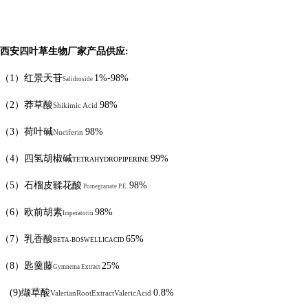
西安四叶草生物厂家产品供应
:
（
1
）红景天苷
1%-98%
Salidroside
（
2
）莽草酸
98%
Shikimic Acid
（
3
）荷叶碱
98%
Nuciferin
（
4
）四氢胡椒碱
99%
TETRAHYDROPIPERINE
（
5
）石榴皮鞣花酸
98%
Pomegranate P.E.
（
6
）欧前胡素
98%
Imperatorin
（
7
）乳香酸
65%
BETA-BOSWELLICACID
（
8
）匙羹藤
25%
Gymnema Extract
(9)
缬草酸
0.8%
ValerianRootExtractValericAcid