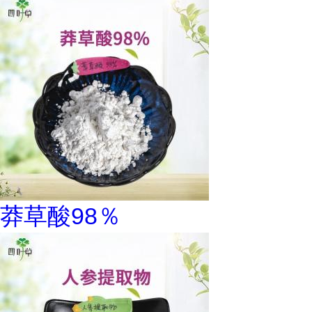
莽草酸98％