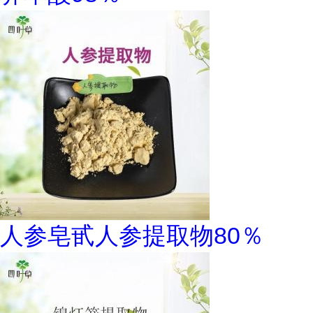
人参皂甙人参提取物80％