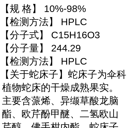
10%-98%
【规 格】
HPLC
【检测方法】
C15H16O3
【分子式】
244.29
【分子量】
HPLC
【检测方法】
【关于蛇床子】蛇床子为伞科
植物蛇床的干燥成熟果实。
主要含蒎烯、异缬草酸龙脑
酯、欧芹酚甲醚、二氢欧山
芹醇、佛手柑内酯、蛇床子