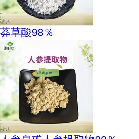
莽草酸98％