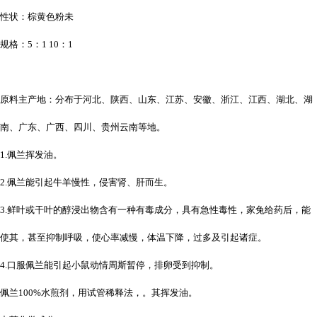
性状：棕黄色粉未
规格：5：1 10：1
原料主产地：分布于河北、陕西、山东、江苏、安徽、浙江、江西、湖北、湖
南、广东、广西、四川、贵州云南等地。
1.佩兰挥发油。
2.佩兰能引起牛羊慢性，侵害肾、肝而生。
3.鲜叶或干叶的醇浸出物含有一种有毒成分，具有急性毒性，家兔给药后，能
使其，甚至抑制呼吸，使心率减慢，体温下降，过多及引起诸症。
4.口服佩兰能引起小鼠动情周斯暂停，排卵受到抑制。
佩兰100%水煎剂，用试管稀释法，。其挥发油。