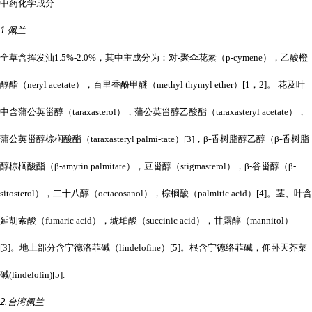
中药化学成分
1.佩兰
全草含挥发汕1.5%-2.0%，其中主成分为：对-聚伞花素（p-cymene），乙酸橙
醇酯（neryl acetate），百里香酚甲醚（methyl thymyl ether）[1，2]。 花及叶
中含蒲公英甾醇（taraxasterol），蒲公英甾醇乙酸酯（taraxasteryl acetate），
蒲公英甾醇棕榈酸酯（taraxasteryl palmi-tate）[3]，β-香树脂醇乙醇（β-香树脂
醇棕榈酸酯（β-amyrin palmitate），豆甾醇（stigmasterol），β-谷甾醇（β-
sitosterol），二十八醇（octacosanol），棕榈酸（palmitic acid）[4]。茎、叶含
延胡索酸（fumaric acid），琥珀酸（succinic acid），甘露醇（mannitol）
[3]。地上部分含宁德洛菲碱（lindelofine）[5]。根含宁德络菲碱，仰卧天芥菜
碱(lindelofin)[5].
2.台湾佩兰