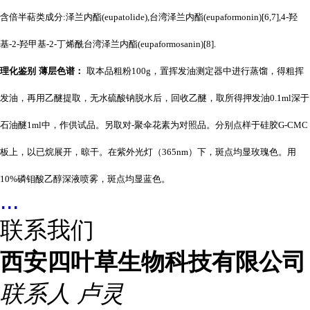
含倍半萜类成分:泽兰内酯(eupatolide),台湾泽兰内酯(eupaformonin)[6,7],4-羟
基-2-羟甲基-2-丁烯酰台湾泽兰内酯(eupaformosanin)[8].
理化鉴别 薄层色谱：
取本品粗粉100g，置挥发油测定器中进行蒸馏，得粗挥
发油，再用乙醚提取，无水硫酸钠脱水后，回收乙醚，取所得押发油0.1ml深于
石油醚1ml中，作供试品。另取对-聚伞花素为对照品。分别点样于硅胶G-CMC
板上，以已烷展开，晾干。在紫外光灯（365nm）下，斑点均显玫瑰色。用
10%磷钼酸乙醇深液喷雾，斑点均显蓝色。
...
联系我们
西安四叶草生物科技有限公司
联系人
卢灵