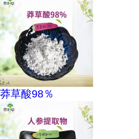
莽草酸98％