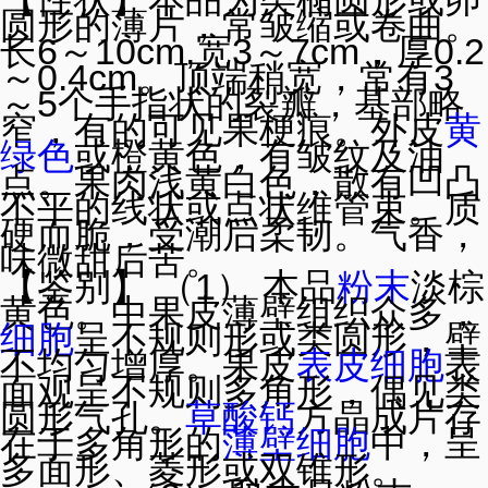
圆形的薄片，常皱缩或卷曲。
长6～10cm,宽3～7cm，厚0.2
～0.4cm。顶端稍宽，常有3
～5个手指状的裂瓣，基部略
窄，有的可见果梗痕。外皮
黄
绿色
或橙黄色，有皱纹及油
点。果肉浅黄白色，散有凹凸
不平的线状或点状维管束。质
硬而脆，受潮后柔韧。气香，
味微甜后苦。
【鉴别】 （1） 本品
粉末
淡棕
黄色。中果皮薄壁组织众多，
细胞
呈不规则形或类圆形，壁
不均匀增厚。果皮
表皮细胞
表
面观呈不规则多角形，偶见类
圆形气孔。
草酸钙
方晶成片存
在于多角形的
薄壁细胞
中，呈
多面形、菱形或双锥形。