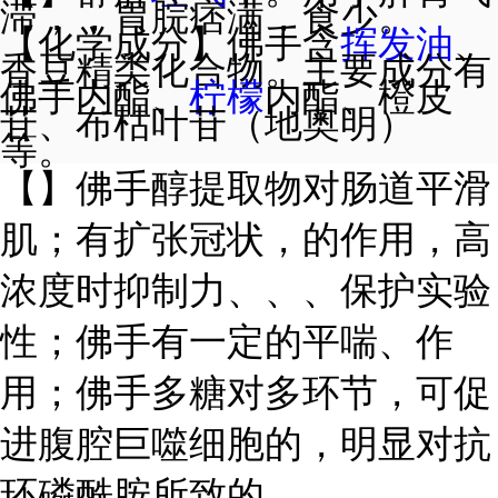
滞，，胃脘痞满，食少。
【
化学成分
】
佛手含
挥发油
、
香豆精类化合物。主要成分有
佛手内酯、
柠檬
内酯、橙皮
苷、布枯叶苷（地奥明）
等。
【
】
佛手醇提取物对肠道平滑
肌；有扩张冠状，的作用，高
浓度时抑制力、、、保护实验
性；佛手有一定的平喘、作
用；佛手多糖对多环节，可促
进腹腔巨噬细胞的，明显对抗
环磷酰胺所致的
。