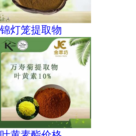
锦灯笼提取物
叶黄素酯价格