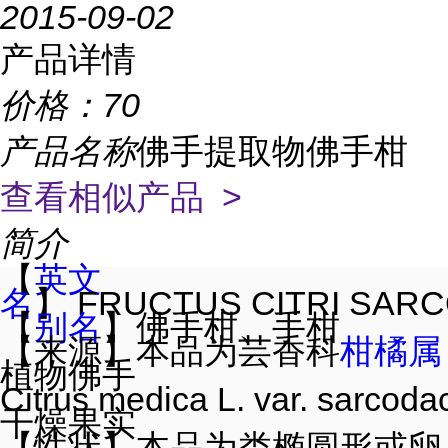
2015-09-02
产品详情
价格：
70
产品名称
佛手提取物佛手柑
查看相似产品 >
简介
【
英文
名
】 FRUCTUS CITRI SAR
【
别名
】佛手柑、手柑
【来源】本品为芸香科
柑橘属
植物佛手
Citrus medica L. var. sarcoda
干燥果实
【性状】本品为类椭圆形或卵