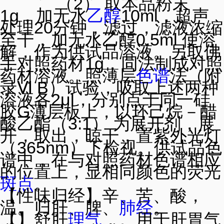
（2） 取本品粉末
1g，加无水
乙醇
10ml，超声
处理20分钟，滤过，滤液浓缩
至干，加无水乙醇0.5ml 使溶
解，作为供试品溶液。另取佛
手对照药材1g，同法制成对照
药材溶液。照薄层
色谱
法（附
录Ⅵ B）试验，吸取上述两种
溶液各2μl，分别点于同一硅
胶G薄层板上，以环己烷－醋
酸乙酯（3:1） 为展开剂，展
开，取出，晾干，置紫外光灯
（365nm）下检视。供试品色
谱中，在与对照药材色谱相应
的位置上，显相同颜色的荧光
斑点
。
【性味归经】辛、苦、酸，
温。归肝、脾、
肺经
。
【】舒肝
理气
，。用于肝胃气