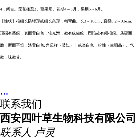
4，闭合。无花雄蕊2。蒴果形。花期4～5月，果期5～6月。
【性状】根细长防锤形或细长条形，稍弯曲。长3～10cm，直径0.2～0.6cm。
顶端有茎痕，表面黄白色，较光滑，微有纵皱纹，凹陷处有须根痕。质硬而
脆，断面平坦，淡黄白色, 角质样（烫过）；或类白色，粉性（生晒品）。气
微，味微甘。
...
联系我们
西安四叶草生物科技有限公司
联系人
卢灵