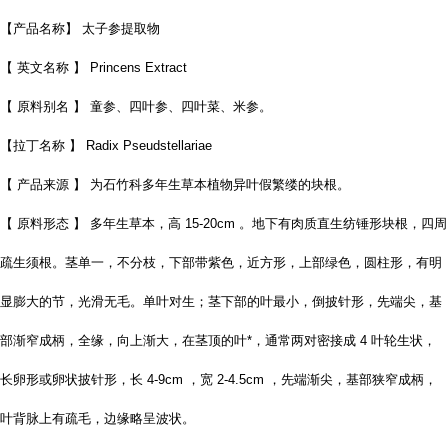
【产品名称】 太子参提取物
【 英文名称 】 Princens Extract
【 原料别名 】 童参、四叶参、四叶菜、米参。
【拉丁名称 】 Radix Pseudstellariae
【 产品来源 】 为石竹科多年生草本植物异叶假繁缕的块根。
【 原料形态 】 多年生草本，高 15-20cm 。地下有肉质直生纺锤形块根，四周
疏生须根。茎单一，不分枝，下部带紫色，近方形，上部绿色，圆柱形，有明
显膨大的节，光滑无毛。单叶对生；茎下部的叶最小，倒披针形，先端尖，基
部渐窄成柄，全缘，向上渐大，在茎顶的叶*，通常两对密接成 4 叶轮生状，
长卵形或卵状披针形，长 4-9cm ，宽 2-4.5cm ，先端渐尖，基部狭窄成柄，
叶背脉上有疏毛，边缘略呈波状。