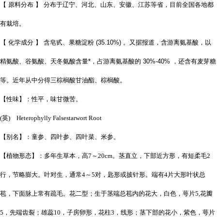
【 原料分布 】 分布于辽宁、河北、山东、安徽、江苏等省，目前全国各地都
有栽培。
【 化学成分 】 含皂甙、果糖淀粉 (35.10%) 。又据报道，含游离氨基酸，以
精氨酸、谷氨酸、天冬氨酸含量*，占游离氨基酸的 30%-40% ，还含有麦芽糖
等。近年从中分得三棕榈酸甘油酯、棕榈酸。
【性味】：性平，味甘微苦。
(英) Heterophylly Falsestarwort Root
【别名】：童参、四叶参、四叶菜、米参。
【植物形态】：多年生草本，高7～20cm。茎直立，下部近方形，有短柔毛2
行，节略膨大。叶对生，通常4～5对，匙形或披针形。端有4片大形叶状总
苞，下面脉上常有疏毛。花二型；生于茎端总苞内的花大，白色，萼片5,花瓣
5，先端齿裂；雄蕊10，子房卵形，花柱3，线形；茎下部的花小，紫色，萼片