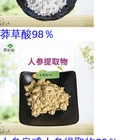
莽草酸98％