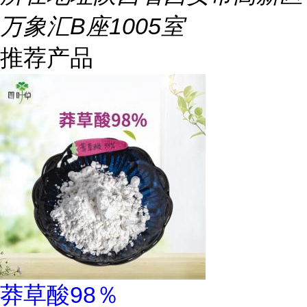
万象汇B座1005室
推荐产品
莽草酸98％