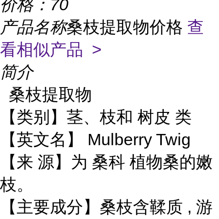
价格：
70
产品名称
桑枝提取物价格
查
看相似产品 >
简介
桑枝提取物
树皮
【类别】茎、枝和
类
Mulberry Twig
【英文名】
桑科
【来 源】为
植物桑的嫩
枝。
,
【主要成分】桑枝含鞣质
游