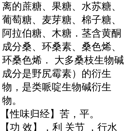
离的蔗糖、果糖、水苏糖、
葡萄糖、麦芽糖、棉子糖、
阿拉伯糖、木糖．茎含黄酮
成分桑、环桑素、桑色烯、
环桑色烯． 大多桑枝生物碱
成分是野尻霉素）的衍生
物，是类哌啶生物碱衍生
物。
【性味归经】苦，平。
关节
【功 效】，利
，行水