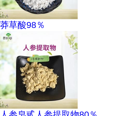
莽草酸98％
人参皂甙人参提取物80％