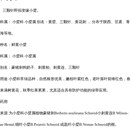
三颗针即拟变缘小檗。
科属： 小檗科 小檗属 别名：黄檗、三颗针、黄花刺 ， 分布于陕西、甘肃、青
海等地。
种名：鲜黄小檗
科属： 小檗科 小檗属
别名：豪猪刺狗奶子、刺黄柏、刺黄连、三颗针
用途:小檗科常绿品种，自然株形优美，嫩枝叶紫红色，老叶落叶前绛红色，春
来满树黄花，秋季红果累累，尤其适合具有防护功能的绿带应用。
药用
来源:为小檗科小檗属植物豪猪刺Berberis soulieana Schneid小刺黄连B.Wilson-
ae Hemsl.细叶小檗B.Poiretii Schneid.或匙叶小檗B.Vernae Schneid的根。