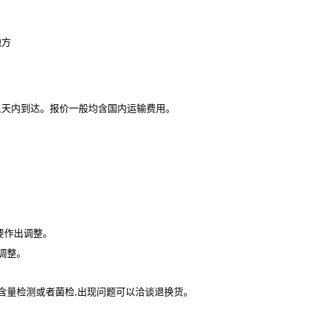
地方
五天内到达。报价一般均含国内运输费用。
要作出
调整。
调整。
含量检测或者菌检
出现问题可以洽谈退换货。
,