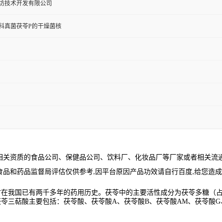
坊技术开发有限公司
科真菌茯苓P的干燥菌核
相关资质的食品公司、保健品公司、饮料厂、化妆品厂等厂家或者相关流
食品和药品监督局评估仅供参考
因平台原因产品功效请自行百度
给您造成
,
,
在我国已有两千多年的药用历史。茯苓中的主要活性成分为茯苓多糖（占7
苓三萜酸主要包括：茯苓酸、茯苓酸A、茯苓酸B、茯苓酸AM、茯苓酸