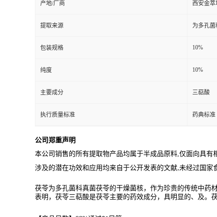
产地/厂商
西安金萃
提取来源
为多孔菌
10%
包装规格
10%
纯度
主要成分
三萜酸
执行质量标准
药典标准
公司郑重声明
本公司销售的所有提取物产品均属于半成品原料
,
仅面向具有
涉及的潜在功效和应用均来自于公开发表的文献
未经过国家
,
茯苓为多孔菌科真菌茯苓的干燥菌核，作为珍贵的传统中药材
表明，茯苓三萜酸是茯苓主要的药效成分，具明显的、及。茯