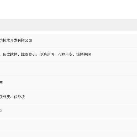
坊技术开发有限公司
，痰饮眩悸，脾虚食少，便溏泄泻，心神不安，惊悸失眠
末
茯苓皮、茯苓块
6