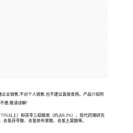
通企业销售
不对个人销售
也不建议直接食用。产品介绍所
,
,
不便
敬请
谅
解
!
,
5%以上）和茯苓三萜酸类（约占0.2%），现代药理研究
G、去氢茯苓酸、去氢依布里酸、去氢土莫酸等。