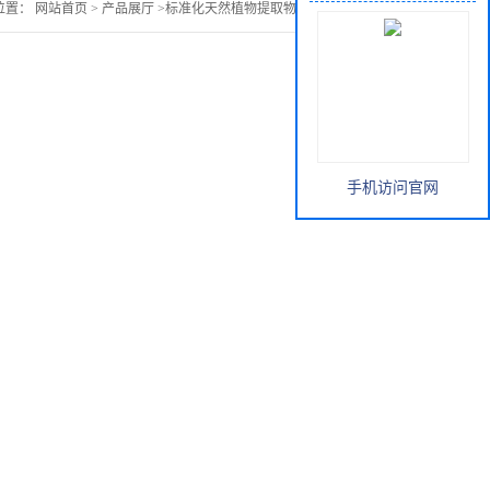
位置：
网站首页
>
产品展厅
>
标准化天然植物提取物
>
茯苓三萜10%
手机访问官网