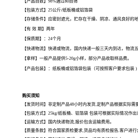
【产品目数】
98%
通过
目筛
80
【包装方式】
25
公斤
纸板桶或铝箔袋
/
【存储条件】应密封遮光，贮存在干燥、阴凉、通风良好的
【有
效
期】两年
【保质期】：
24
个月
【快递物流】快递或物流，国内快递一般三天内到达，物流
【拿样】一般产品提供
5-20g
小样，部分产品收取样品费。
【产品包装】：纸板桶或铝箔袋包装（可按照客户要求包装
)
购买须知
【发货时间】非定制产品
48
小时内发货
定制产品根据实际需
,
【包装方式】
25kg/
纸板桶、铝箔袋 包装可根据实际情况作出
【运输方式】国内快递物流
,
报价包含运输费用。
【质量条款】符合国家质检要求
,
货品均有质检报告
客户进行
,