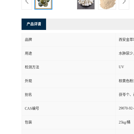
产品详请
品牌
西安金萃
用途
水肿尿少
UV
检测方法
外观
棕黄色粉
别名
茯苓个、
29070-92-
CAS编号
包装
25kg/桶