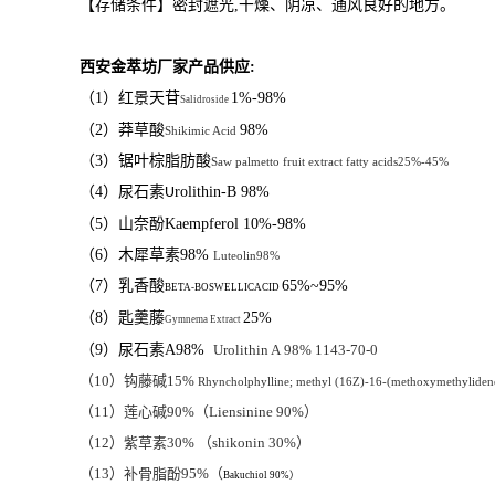
【存储条件】密封遮光
,
干燥、阴凉、通风良好的地方。
西安金萃坊厂家产品供应
:
（
1
）红景天苷
1%-98%
Salidroside
（
2
）莽草酸
98%
Shikimic Acid
（
3
）
锯叶棕脂肪酸
Saw palmetto fruit extract
fatty acids
25%-45%
（
4
）
尿石素
rolithin-B
98%
U
（
5
）
山奈酚
Kaempferol
10%-98%
（
6
）
木犀草素
98%
Luteolin
98%
（
7
）乳香酸
65%
~95%
BETA-BOSWELLICACID
（
8
）匙羹藤
25%
Gymnema Extract
（
9
）尿石素
A98%
Urolithin A
98%
1143-70-0
（
10
）钩藤碱
15%
Rhyncholphylline; methyl (16Z)-16-(methoxymethyliden
（
11
）莲心碱
90%
（
Liensinine
90%
）
（
12
）紫草素
30%
（
shikonin
30%
）
（
13
）补骨脂酚
95%
（
Bakuchiol 90%）