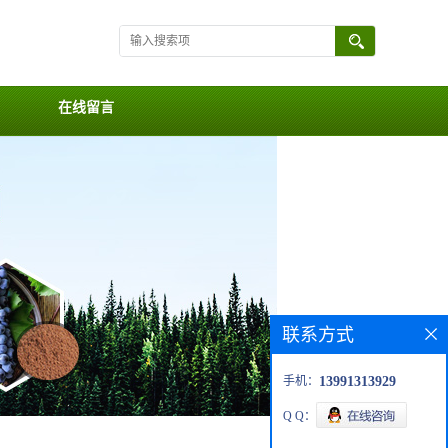
在线留言
联系方式
手机：
13991313929
Q Q：