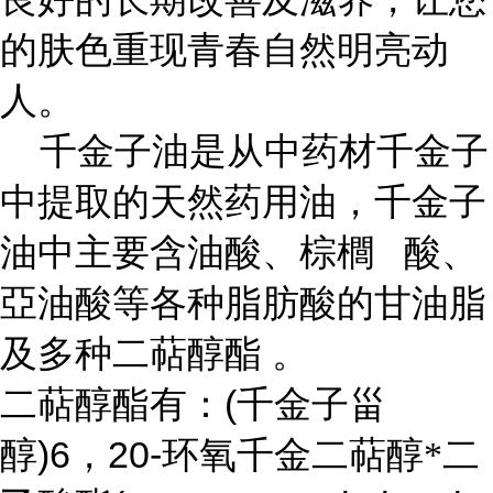
的肤色重现青春自然明亮动
人。
千金子油是从中药材千金子
中提取的天然药用油，千金子
油中主要含油酸、棕櫚
酸、
亞油酸等各种脂肪酸的甘油脂
及多种二萜醇酯
。
(
二萜醇酯有：
千金子甾
)6
20-
醇
，
环氧千金二萜醇*二