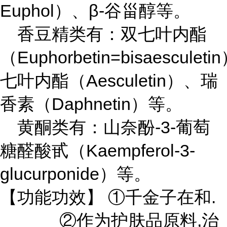
Euphol
β-
）、
谷甾醇等。
香豆精类有：双七叶内酯
Euphorbetin=bisaesculetin
（
Aesculetin
七叶内酯（
）、瑞
Daphnetin
香素（
）等。
-3-
黄酮类有：山奈酚
葡萄
Kaempferol-3-
糖醛酸甙（
glucurponide
）等。
.
【功能功效】
①千金子在和
,
②作为护肤品原料
治