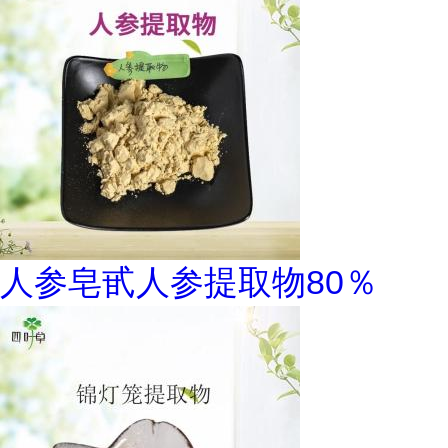
人参皂甙人参提取物80％