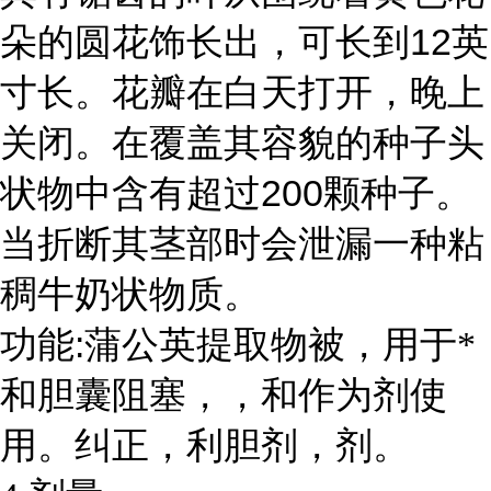
12
朵的圆花饰长出，可长到
英
寸长。花瓣在白天打开，晚上
关闭。在覆盖其容貌的种子头
200
状物中含有超过
颗种子。
当折断其茎部时会泄漏一种粘
稠牛奶状物质。
:
功能
蒲公英提取物被，用于*
和胆囊阻塞，，和作为剂使
用。纠正
，
利胆剂，
剂。