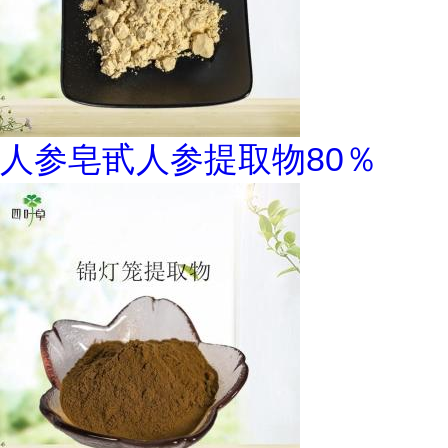
人参皂甙人参提取物80％