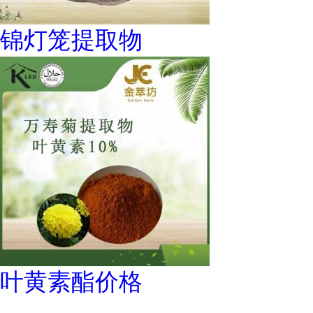
锦灯笼提取物
叶黄素酯价格