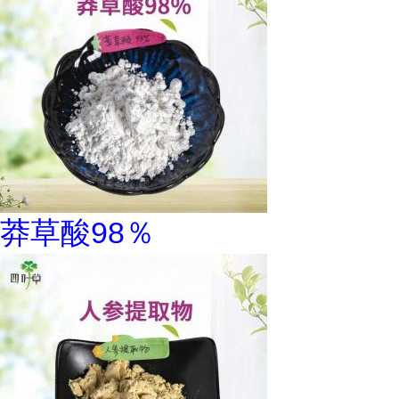
莽草酸98％