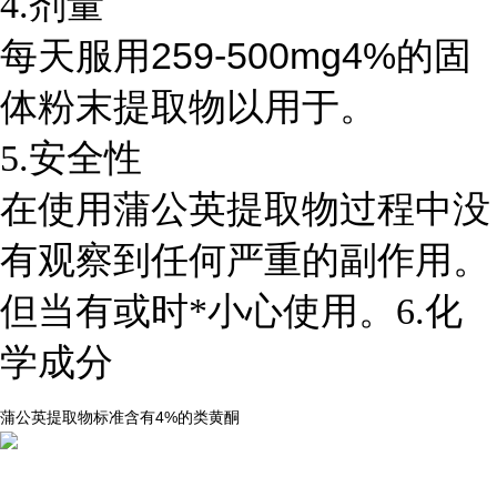
4.剂量
259-500mg4%
每天服用
的固
体粉末提取物以用于。
5.安全性
在使用蒲公英提取物过程中没
有观察到任何严重的副作用。
但当有
或
时*小心使用。6.
化
学成分
4%
类黄酮
蒲公英提取物标准含有
的
...