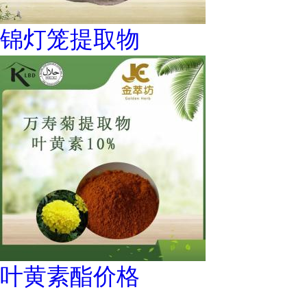
锦灯笼提取物
叶黄素酯价格