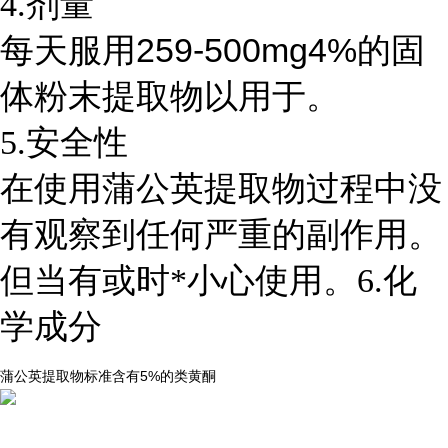
4.剂量
259-500mg4%
每天服用
的固
体粉末提取物以用于。
5.安全性
在使用蒲公英提取物过程中没
有观察到任何严重的副作用。
但当有
或
时*小心使用。6.
化
学成分
5%
类黄酮
蒲公英提取物标准含有
的
...