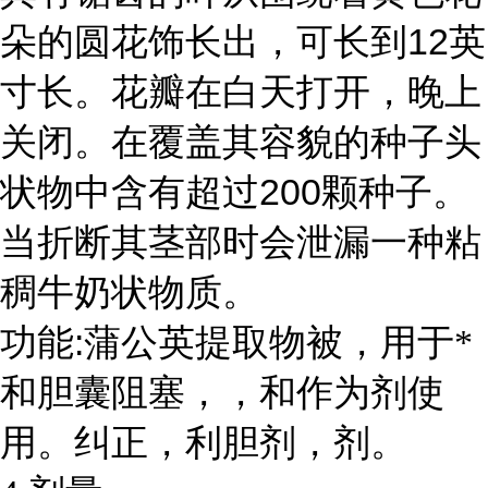
12
朵的圆花饰长出，可长到
英
寸长。花瓣在白天打开，晚上
关闭。在覆盖其容貌的种子头
200
状物中含有超过
颗种子。
当折断其茎部时会泄漏一种粘
稠牛奶状物质。
:
功能
蒲公英提取物被，用于*
和胆囊阻塞，，和作为剂使
用。纠正
，
利胆剂，
剂。