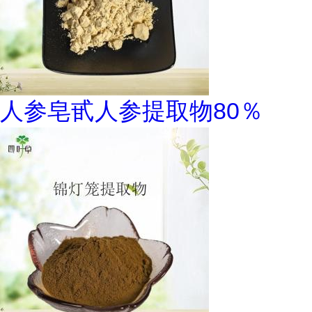
人参皂甙人参提取物80％