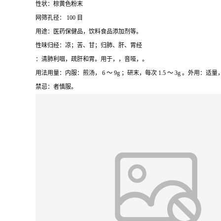
性状：棕黄色粉末
网筛孔径： 100 目
用途：医药保健品，饮料食品添加剂等。
性味归经：凉；苦、甘；归肺、肝、胃经
：清肺利咽，疏肝和胃。用于，，音哑，。
用法用量：内服：煎汤， 6 ～ 9g ；研末，每次 1.5 ～ 3g 。外用：
禁忌：者慎服。