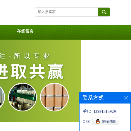
在线留言
联系方式
手机：
13991313929
Q Q：