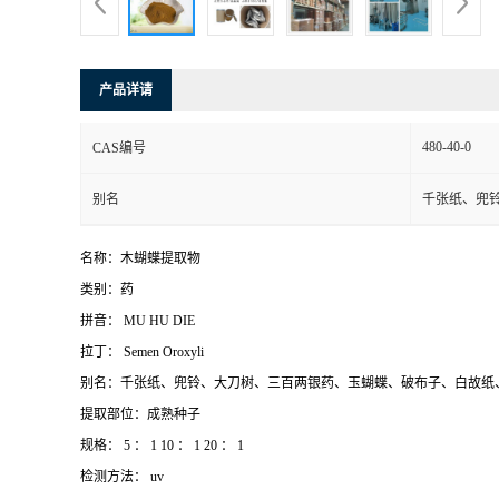
产品详请
480-40-0
CAS编号
别名
千张纸、兜
名称：木蝴蝶提取物
类别：药
拼音： MU HU DIE
拉丁： Semen Oroxyli
别名：千张纸、兜铃、大刀树、三百两银药、玉蝴蝶、破布子、白故纸
提取部位：成熟种子
规格： 5 ： 1 10 ： 1 20 ： 1
检测方法： uv