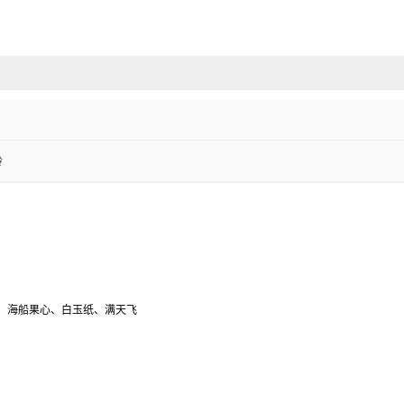
铃
、海船果心、白玉纸、满天飞