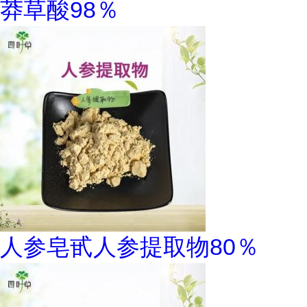
莽草酸98％
人参皂甙人参提取物80％