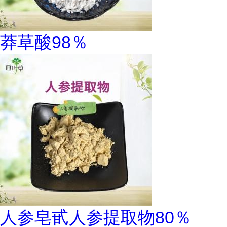
莽草酸98％
人参皂甙人参提取物80％