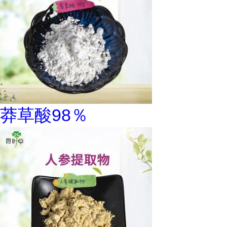
莽草酸98％