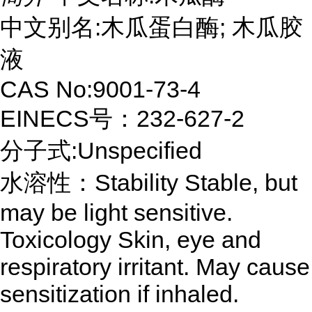
中文别名:木瓜蛋白酶; 木瓜胶
液
CAS No:9001-73-4
EINECS号：232-627-2
分子式:Unspecified
水溶性：Stability Stable, but
may be light sensitive.
Toxicology Skin, eye and
respiratory irritant. May cause
sensitization if inhaled.