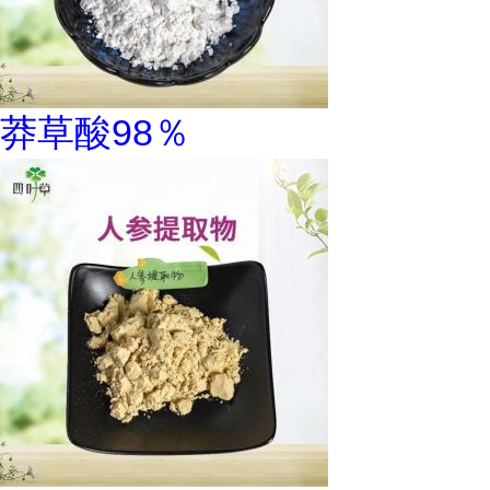
莽草酸98％