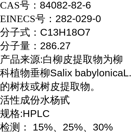
84082-82-6
CAS
号：
282-029-0
EINECS
号：
C13H18O7
分子式：
286.27
分子量：
:
产品来源
白柳皮提取物为柳
Salix babylonicaL.
科植物垂柳
的树枝或树皮提取物。
活性成份水杨甙
:HPLC
规格
15%
25%
30%
检测：
、
、