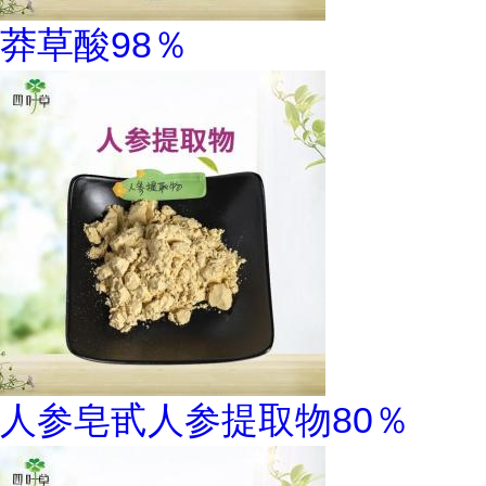
莽草酸98％
人参皂甙人参提取物80％