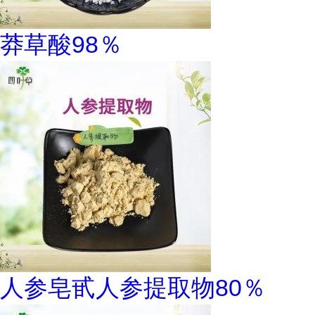
莽草酸98％
人参皂甙人参提取物80％