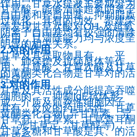
作用。甘草水提液主要成分为
甘草酸，能够清除超氧阴离子
自由基和羟自由基、抑制脂质
过氧化，具有的功效。贺建荣
等发现甘草次酸对OH·及超氧
阴离子自由基均有较强的清除
作用，且清除能力均与浓度呈
明显的相关关系。
2.对的作用
甘草及其提取物具有、、平
喘、肺保护及抗病原体等作
用，甘草酸、甘草次酸及甘草
的黄酮类化合物是甘草对的活
性成分。
3.对的作用
甘草及其活性成分能提高吞噬
细胞的、、抑制IgE抗体形
成、介质及前炎性细胞因子，
具有、反应的药理活性。甘草
黄酮类化合物( 异甘草素、异
甘草苷、甘草素、甘草查耳酮
A、光甘草定、甘草醇等) 、
甘草多糖和甘草酸是其、的活
性成分。