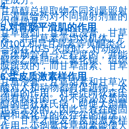
4.
甘草醇总提取物不同剂量照射
后灌胃给药对不同辐射剂量的
小鼠均具。
5.对胃肠平滑肌的作用
甘草煎剂、甘草流浸膏、甘草
素、异甘草素等均对机体。F
M100 和异甘草素等黄酮类化
合物在10-5 浓度时，对动物
离体肠管有一定程度的，并能
解除乙酰胆碱、氯化钡、组织
胺所致的，而甘草甜素、甘草
次酸。
6.盐皮质激素样作用
甘草浸膏、甘草甜素和甘草次
酸对人和动物都有促进钠、水
潴留的作用。对轻症阿狄森氏
病有较好的，对不分泌皮质固
醇的阿狄森氏病，即使大剂量
也是无效的。因此只有在醛固
酮和氢化可的松存在的情况
下，甘草才能发生皮质激素样
作用。小剂量甘草甜素能使大