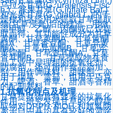
sae)甘草属(Glycyrrhiza Linn.)
乌拉尔甘草(G. uralensis Fisc
h.)、胀果甘草(G.inflate Bat.)
和光果甘草(G. glabra L.)的干
燥根和茎经用水提取甘草提取
物(甘草浸膏)后的残渣，用微
温甲醇、乙醇、丙酮或己烷提
取而得。其功能性成分为甘草
黄酮、甘草黄酮A、甘草黄酮
醇A、甘草香豆酮、甘草异黄
酮A、甘草异黄酮B、甘草异
黄烷酮、甘草查耳酮A、甘草
查耳酮B。。甘草提取物在食
品工业中是理想的抗氧化剂、
防腐剂，还可用作食品添加
剂，用作调味料、甜味剂，亦
用于烟草、雪茄，也用于巧克
力、啤酒、香草、甜酒等香精
的配制基料。
1.抗氧化特点及机理
甘草提取物具有显著的抗氧化
作用，研究发现甘草的乙醇提
取物对DPPH·和OH·和超氧阴
离子自由基均具有较好的清除