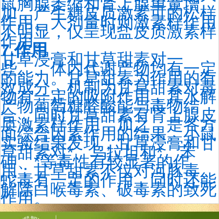
鼠胸腺萎缩和肾上腺重量增
加，产生糖皮质激素可的松样
作用。大剂量时则激素样作用
不明显，仅呈现盐皮质激素样
作用。
7.作用
甘草浸膏和甘草甜素对一
些、、体内代谢产物均有一定
的能力。甘草甜素为作用的有
效成分，机制为甘草甜素对毒
物有一定的吸附作用，其水解
产物葡萄糖醛酸能与毒物结
合，同时甘草甜素有肾上腺皮
质激素样作用，加之，是各方
面综合因素作用的结果。小鼠
实验结果发现，甘草浸膏和甘
草甜素对*、乌拉坦和*、苯
砷、*等毒性有较显著的作
用；甘草甜素不仅对河豚毒、
蛇毒有一定的作用，同时还能
解除白喉毒素、破毒素的致死
作用。