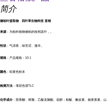
简介
侧柏叶提取物 四叶草生物科技 直销
来源
：为柏科植物侧柏的枝梢及叶，。
性状
：气清香，味苦涩、微辛。
规格
：产品规格：
10:1
颜色
：棕黄色粉末
检测方法
：薄层色谱
TLC
化学成分
：茴香酮、樟脑、乙酸龙脑酯、萜醇；桧酸、槲皮素、杨黄黄素、山