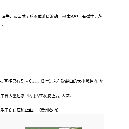
全部消失，遗留成团的孢体随风滚动。孢体紧密，有弹性，灰
m。
, 直径只有５～６mm, 极宜进入有破裂口的大小管腔内, 堵
含大量色素, 经用活性炭脱色后, 大减．
末敷于伤口压迫止血。（贵州各地）