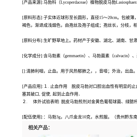
[产品来源]:马勃科（Lycoperdaceae）植物脱皮马勃Lasiosphaera 
[原料形态]:子实体近球形至长圆形，直径15～20cm。
褐色，渐退成浅烟色，由孢丝及孢子组成；孢丝长，分枝，相互交
[原料分布]:生旷野草地上。药材产于安徽、湖北、湖南、甘
[化学成分]:含马勃素（gemmaetin）、马勃菌素（calva
[]:清肺利咽，止血。用于风热郁肺之，，音哑；外治，出血
[产品应用]:１. 止血作用 脱皮马勃对口腔出血性有明显的止
塞其破口, 促使, 起到止血作用．
２. 体外试验表明: 脱皮马勃煎剂对金黄色葡萄球菌、绿脓杆
[配伍使用]:：马勃3g，八爪金龙10克，水煎服。（贵州
相关产品：