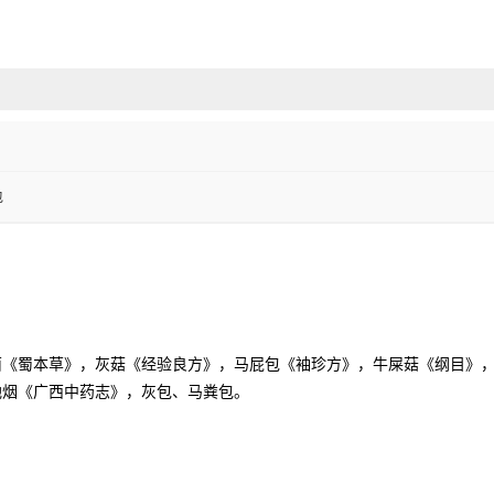
包
庀菌《蜀本草》，灰菇《经验良方》，马屁包《袖珍方》，牛屎菇《纲目》
地烟《广西中药志》，灰包、马粪包。