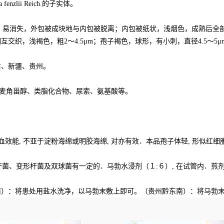
fenzlii Reich.的子实体。
包被薄，易消失，外包被成块地与内包被脱离；内包被纸状，浅烟色，成熟后
织，浅褐色，粗2～4.5μm；孢子褐色，球形，有小刺，直径4.5～5μ
肃、新疆、贵州。
cin）、麦角甾醇、类脂化合物、尿索、氨基酸等。
。
血效能, 不亚于淀粉海绵或明胶海绵, 对亦有效．本品孢子体轻, 形似红细胞
菌、变形杆菌及双球菌有一定的．马勃水浸剂（１:６）, 在试管内．煎剂中
黔东南）：将患处用盐水洗净，以马勃末敷上即可。（贵州黔东南）：将马勃