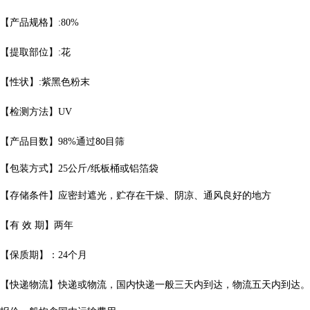
【产品规格】
:
80%
【提取部位】
:
花
【性状】
:
紫黑色粉末
【检测方法】
UV
【产品目数】
98%
通过
目筛
80
【包装方式】
25
公斤
纸板桶或铝箔袋
/
【存储条件】应密封遮光，贮存在干燥、阴凉、通风良好的地方
【有
效
期】两年
【保质期】：
24
个月
【快递物流】快递或物流，国内快递一般三天内到达，物流五天内到达。