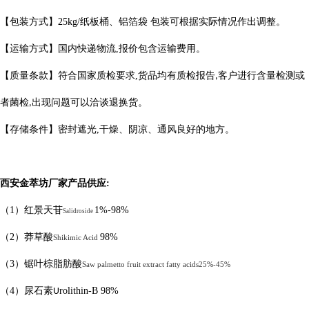
【包装方式】
25kg/
纸板桶、铝箔袋 包装可根据实际情况作出调整。
【运输方式】国内快递物流
,
报价包含运输费用。
【质量条款】符合国家质检要求
,
货品均有质检报告
客户进行含量检测或
,
者菌检
出现问题可以洽谈退换货。
,
【存储条件】密封遮光
,
干燥、阴凉、通风良好的地方。
西安金萃坊厂家产品供应
:
（
1
）红景天苷
1%-98%
Salidroside
（
2
）莽草酸
98%
Shikimic Acid
（
3
）
锯叶棕脂肪酸
Saw palmetto fruit extract
fatty acids
25%-45%
（
4
）
尿石素
rolithin-B
98%
U