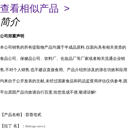
查看相似产品 >
简介
公司郑重声明
本公司销售的所有提取物产品均属于半成品原料
,
仅面向具有相关资质的
食品公司、保健品公司、饮料厂、化妆品厂等厂家或者相关流通企业销
售
不对个人销售
也不建议直接食用。产品介绍所涉及的潜在功效和应用
,
,
均来自于公开发表的文献
未经过国家食品和药品监督局评估仅供参考
因
,
,
平台原因产品功效请自行百度
给您造成不便
敬请
谅
解
!
,
,
【产品名称】
:
苜蓿皂甙
【拉丁
名】：
Medicago sativa L.