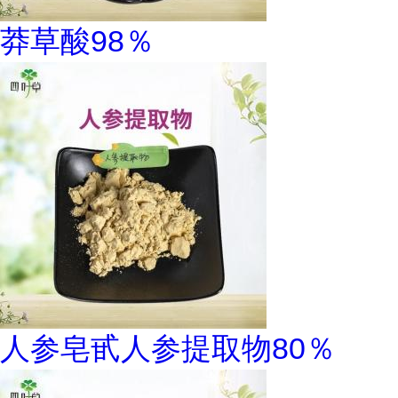
莽草酸98％
人参皂甙人参提取物80％