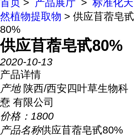
首页
>
产品展厅
>
标准化天
然植物提取物
> 供应苜蓿皂甙
80%
供应苜蓿皂甙80%
2020-10-13
产品详情
产地
陕西/西安四叶草生物科
憃 有限公司
价格：
1800
产品名称
供应苜蓿皂甙80%