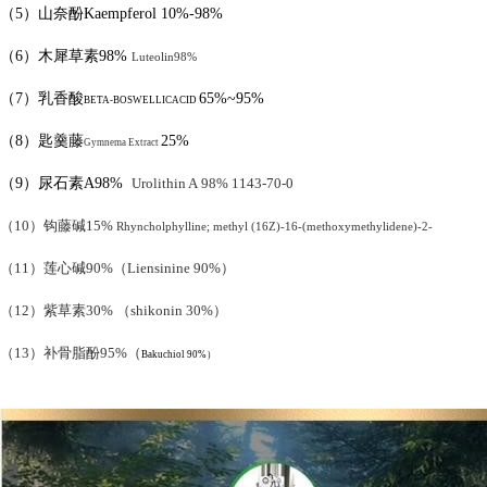
（
5
）
山奈酚
Kaempferol
10%-98%
（
6
）
木犀草素
98%
Luteolin
98%
（
7
）乳香酸
65%
~95%
BETA-BOSWELLICACID
（
8
）匙羹藤
25%
Gymnema Extract
（
9
）尿石素
A98%
Urolithin A
98%
1143-70-0
（
10
）钩藤碱
15%
Rhyncholphylline; methyl (16Z)-16-(methoxymethylidene)-2-
（
11
）莲心碱
90%
（
Liensinine
90%
）
（
12
）紫草素
30%
（
shikonin
30%
）
（
13
）补骨脂酚
95%
（
Bakuchiol 90%）