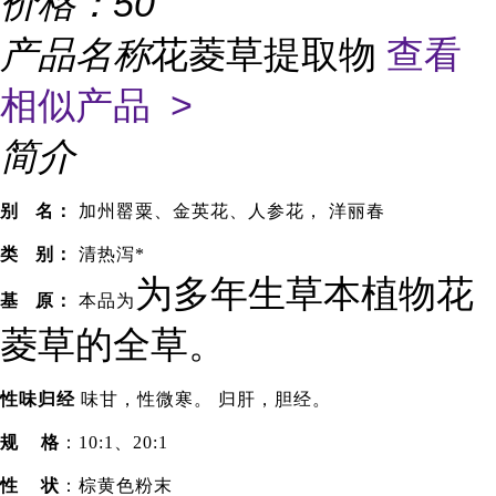
价格：
50
产品名称
花菱草提取物
查看
相似产品 >
简介
别 名：
加州罂粟、金英花、人参花， 洋丽春
类 别：
清热泻*
为多年生草本植物花
基 原：
本品为
菱草的全草。
性味归经
味甘，性微寒。 归肝，胆经。
规
格
：
10:1、20:1
性 状
：棕黄色粉末