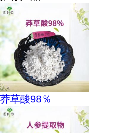
莽草酸98％