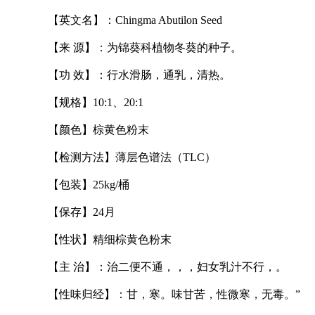
【英文名】：
Chingma Abutilon Seed
【来
源】：为锦葵科植物冬葵的种子。
【功
效】：行水滑肠，通乳，清热。
【规格】
10:1、20:1
【颜色】棕黄色粉末
【检测方法】薄层色谱法（
TLC）
【包装】
25kg/桶
【保存】
24月
【性状】精细棕黄色粉末
【主
治】：治二便不通，，，妇女乳汁不行，。
【性味归经】：甘，寒。味甘苦，性微寒，无毒。
”