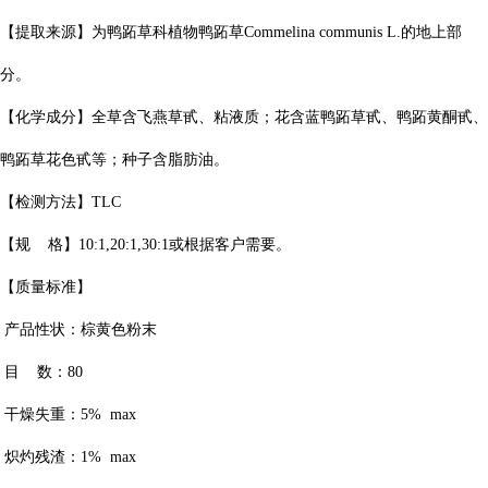
【提取来源】为鸭跖草科植物鸭跖草Commelina communis L.的地上部
分。
【化学成分】全草含飞燕草甙、粘液质；花含蓝鸭跖草甙、鸭跖黄酮甙、
鸭跖草花色甙等；种子含脂肪油。
【检测方法】TLC
【规 格】10:1,20:1,30:1或根据客户需要。
【质量标准】
产品性状：棕黄色粉末
目 数：80
干燥失重：5% max
炽灼残渣：1% max