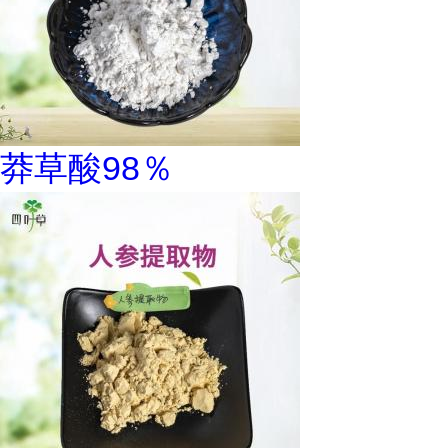
莽草酸98％