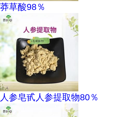
莽草酸98％
人参皂甙人参提取物80％