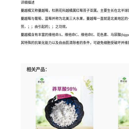
详细描述
蔓越橘又称蔓越莓，杜鹃花科越橘属红莓苔子亚属。主要生长在北半球
蔓越莓与葡萄、蓝莓并称为北美三大水果，蔓越莓一直就是北美地区的
劳，；；由引起的；；之功效。
蔓越橘含有丰富的维他命A、维他命C、维他命E、花色素、马尿酸(hippuri
其特殊的抗氧化能力以及自由肌清除者的条件，可避免细胞受破坏并维
相关产品：