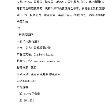
又称小红莓，蔓越莓，酸果蔓，毛蒿豆。蔓生,枝细,直立。叶小椭圆形
蔓越莓含有原花青素，也称为原花色素或缩合单宁，是其他水果和蔬菜
素C，铁，抗氧化剂，原花青素，丰富的能防止细胞损伤，而维持细胞
产品功效： ·
·率
··松弛和清理·
···发作·动脉阻塞和
产品中文名：蔓越橘提取物
产品英文名：Cranberry Extract
植物拉丁名：vaccinium macrocarpon
提取来源：果实
有效成分：花青素 花色苷 原花青素
CAS:84082-34-8
产品规格
（1）1-25%花青素
（2）10:1 20:1