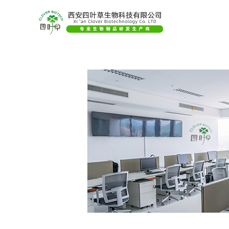
公司首页
公司介绍
公司动
纺锤形等。因含甜菜红素，根皮及根肉均呈紫红色，横切面可见
），果糖（
），棉子糖（
）。还含戊聚糖（
），果胶（
se
fructose
raffinose
pentosan
pect