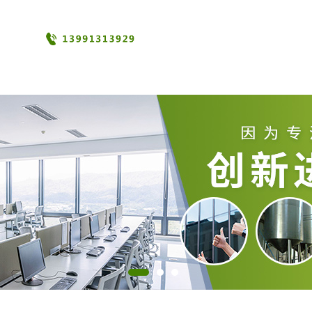
态
产品展厅
证书荣誉
联系方式
数层美丽的紫色环纹。甜菜根喜欢生长在冷凉气温环境中，因此
），纤维素，淀粉
，氨基酸，水溶性维生素
等。根胶中含甜菜黄质（
in
[5]
[5,6]
betax-an