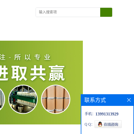
在线留言
联系方式
我国东北及内蒙古多有种植，是用来榨制砂糖的主要原料。近代
手机：
13991313929
），仙人掌黄质（
）
、
、
，
。
thin
vulgaxanthin
Ⅰ
Ⅱ
[7
8]
Q Q：